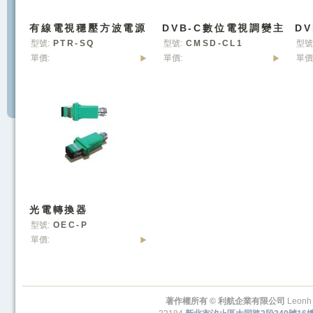
有線電視穩壓方波電源
DVB-C數位電視調變主
D
供應器
機_MPEG II
機_
型號:
PTR-SQ
型號:
CMSD-CL1
型號
單價:
單價:
單價
光電轉換器
型號:
OEC-P
單價:
著作權所有 © 利航企業有限公司
Leonh 