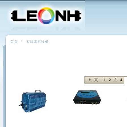
首頁
/
有線電視設備
上一頁
1
2
3
4