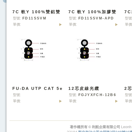
7C 軟Y 100%雙鋁雙
7C 軟Y 100%加膠雙
7C
網同軸纜線
鋁雙網同軸纜線
鋁
型號:
FD11SSVM
型號:
FD11SSVM-APD
型號
單價:
單價:
單價
FU-DA UTP CAT 5e
12芯皮線光纜
2
網路線
+Y(G657A2)
(G
型號:
型號:
FGJYXFCH-12B6
型號
單價:
單價:
單價
a2-12CY
著作權所有 © 利航企業有限公司
Leonh 