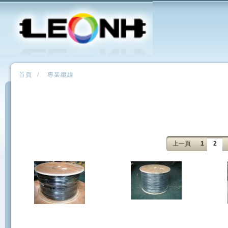
首頁
/
專業纜線
上一頁
1
2