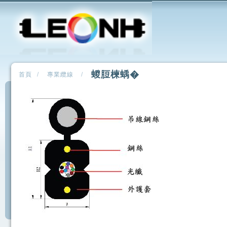
蝬脰楝蝺�
首頁
/
專業纜線
/