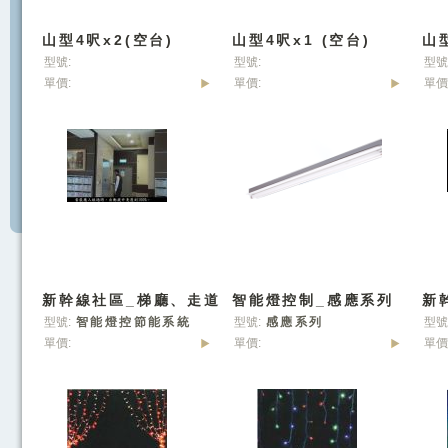
山型4呎x2(空台)
山型4呎x1 (空台)
山型
型號:
型號:
型號
單價:
單價:
單價
新幹線社區_梯廳、走道
智能燈控制_感應系列
新
(節能燈控)
型號:
智能燈控節能系統
型號:
感應系列
型號
單價:
單價:
單價